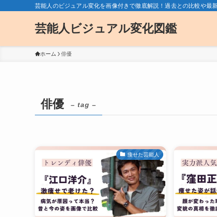
芸能人のビジュアル変化を画像付きで徹底解説！過去との比較や最
芸能人ビジュアル変化図鑑
ホーム
俳優
俳優
– tag –
痩せた芸能人