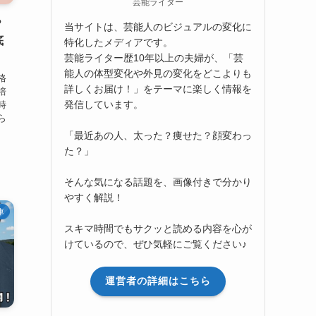
芸能ライター
？
当サイトは、芸能人のビジュアルの変化に
底
特化したメディアです。
芸能ライター歴10年以上の夫婦が、「芸
能人の体型変化や外見の変化をどこよりも
格
詳しくお届け！」をテーマに楽しく情報を
培
発信しています。
時
ら
「最近あの人、太った？痩せた？顔変わっ
た？」
そんな気になる話題を、画像付きで分かり
やすく解説！
車
スキマ時間でもサクッと読める内容を心が
けているので、ぜひ気軽にご覧ください♪
運営者の詳細はこちら