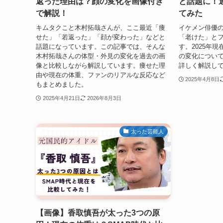
返った理由は？顔の変化を画像付き
と話題に！
で解説！
てみた
キムタクこと木村拓哉さんが、ここ最近「痩
イケメン俳優
せた」「若返った」「顔が変わった」などと
「老けた」と
話題になっています。この記事では、そんな
す。2025年
木村拓哉さんの体型・外見の変化を過去の画
の変化につい
像と比較しながら解説しています。痩せた理
詳しく解説し
由や現在の体重、ファンのリアルな反応など
2025年4月8日
もまとめました。
2025年4月21日
2026年8月3日
太った芸能人
【画像】香取慎吾が太った3つの原