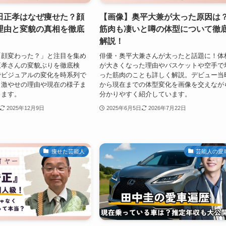
田正孝はなぜ痩せた？顔
【画像】奥平大兼が太った原因は
理由と変貌の真相を徹底
筋肉も凄いと噂の体型について徹
解説！
「顔変わった？」と注目を集め
俳優・奥平大兼さんが太ったと話題に！体
正孝さんの変貌ぶりを徹底検
が大きくなった理由やバスケットや空手で
でビジュアルの変化を時系列で
った筋肉のことも詳しく解説。デビュー当
。激やせの理由や現在の様子ま
から現在までの体型変化を画像を交えなが
します。
分かりやすく紹介しています。
2025年12月9日
2025年6月5日
2026年7月22日
痩せた芸能人
芸能人の愛