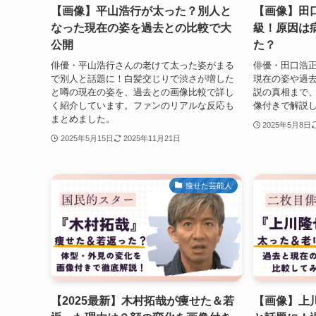
【画像】平山浩行が太った？別人と
【画像】田
なった現在の姿を過去との比較で大
級！原因は
公開
た？
俳優・平山浩行さんの老けて太った姿がまる
俳優・田口浩
で別人と話題に！白髪交じりで渋さが増した
現在の姿や過
と噂の現在の姿を、過去との画像比較で詳し
説の真相まで
く紹介しています。ファンのリアルな反応も
像付きで解説
まとめました。
2025年5月8日
2025年5月15日
2025年11月21日
痩せた芸能人
【2025最新】木村拓哉が痩せた＆若
【画像】上