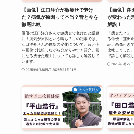
【画像】江口洋介が激痩せで老け
【画像】窪
た？病気が原因って本当？昔と今を
が変わった
徹底比較
解説！
俳優の江口洋介さんが激痩せで老けたと話題
「痩せた？」
に！病気が原因という噂も？この記事では、
る俳優・窪田
江口洋介さんの体型の変化について、昔と今
証。画像付き
を画像で比較しながら分かりやすく紹介。気
比較しました
になる痩せた理由についても詳しく解説して
で詳しく解説
います。
2025年6月27日
2025年6月30日
2025年11月21日
太った芸能人