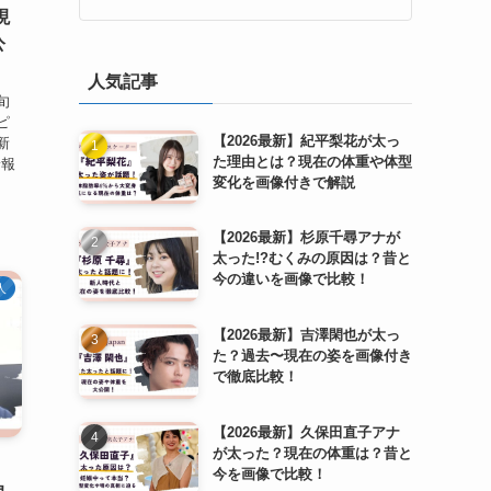
現
公
人気記事
旬
ピ
【2026最新】紀平梨花が太っ
新
た理由とは？現在の体重や体型
倫報
変化を画像付きで解説
【2026最新】杉原千尋アナが
太った!?むくみの原因は？昔と
今の違いを画像で比較！
人
【2026最新】吉澤閑也が太っ
た？過去〜現在の姿を画像付き
で徹底比較！
【2026最新】久保田直子アナ
が太った？現在の体重は？昔と
今を画像で比較！