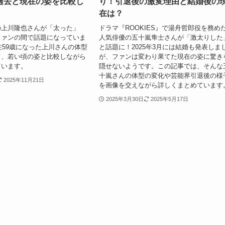
過去と現在の姿を比較し
り！引退後の激変理由と結婚後の
在は？
の上川隆也さんが「太った」
ドラマ『ROOKIES』で湯舟哲郎役を務め
ファンの間で話題になっていま
人気俳優の五十嵐隼士さんが「激太りした
現在59歳になった上川さんの体型
と話題に！2025年3月には結婚も発表しま
て、若い頃の姿と比較しながら
が、ファンは変わり果てた現在の姿に驚き
ています。
隠せないようです。この記事では、そんな
十嵐さんの体型の変化や芸能界引退後の様
2025年11月21日
を画像を交えながら詳しくまとめています
2025年3月30日
2025年5月17日