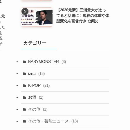
現
【2026最新】三浦貴大が太っ
てると話題に！現在の体重や体
た元
型変化を画像付きで解説
」
した
を
五
カテゴリー
子
。
BABYMONSTER
(3)
izna
(18)
K-POP
(21)
お酒
(1)
その他
(1)
その他・芸能ニュース
(18)