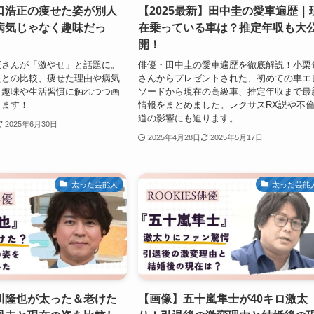
口浩正の痩せた姿が別人
【2025最新】田中圭の愛車遍歴｜
病気じゃなく趣味だっ
在乗っている車は？推定年収も大
開！
正さんが「激やせ」と話題に。
俳優・田中圭の愛車遍歴を徹底解説！小栗
去との比較、痩せた理由や病気
さんからプレゼントされた、初めての車エ
、趣味や生活習慣に触れつつ画
ソードから現在の高級車、推定年収まで最
します！
情報をまとめました。レクサスRX説や不
道の影響にも迫ります。
2025年6月30日
2025年4月28日
2025年5月17日
太った芸能人
太った芸能
川隆也が太った＆老けた
【画像】五十嵐隼士が40キロ激太