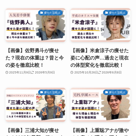
痩せた芸能人
痩せた芸能人
【画像】佐野勇斗が痩せ
【画像】米倉涼子の痩せた
た？現在の体重は？昔と今
姿に心配の声…過去と現在
の姿を徹底比較！
の体型変化を徹底比較！
2025年11月9日
2026年5月9日
2025年10月26日
2026年6月8日
痩せた芸能人
痩せた芸能人
【画像】三浦大知が痩せ
【画像】上重聡アナが激や