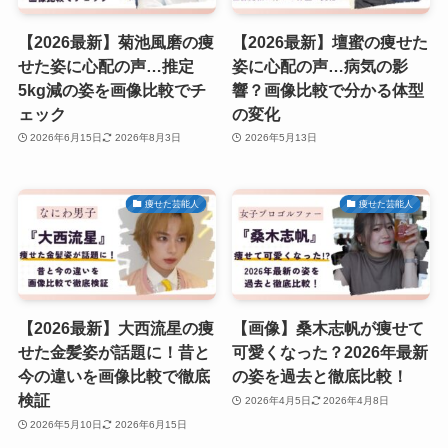
【2026最新】菊池風磨の痩
【2026最新】壇蜜の痩せた
せた姿に心配の声…推定
姿に心配の声…病気の影
5kg減の姿を画像比較でチ
響？画像比較で分かる体型
ェック
の変化
2026年6月15日
2026年8月3日
2026年5月13日
痩せた芸能人
痩せた芸能人
【2026最新】大西流星の痩
【画像】桑木志帆が痩せて
せた金髪姿が話題に！昔と
可愛くなった？2026年最新
今の違いを画像比較で徹底
の姿を過去と徹底比較！
検証
2026年4月5日
2026年4月8日
2026年5月10日
2026年6月15日