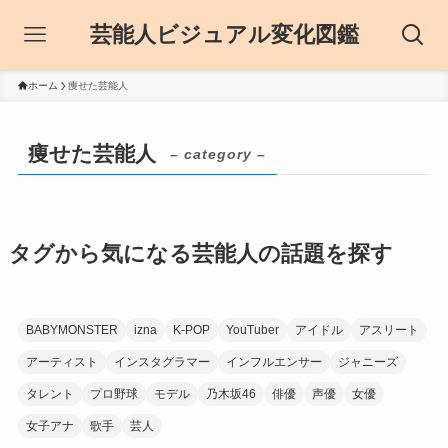
芸能人ビジュアル変化図鑑
ホーム
痩せた芸能人
痩せた芸能人
– category –
タグから気になる芸能人の話題を探す
BABYMONSTER
izna
K-POP
YouTuber
アイドル
アスリート
アーティスト
インスタグラマー
インフルエンサー
ジャニーズ
タレント
プロ野球
モデル
乃木坂46
俳優
声優
女優
女子アナ
歌手
芸人