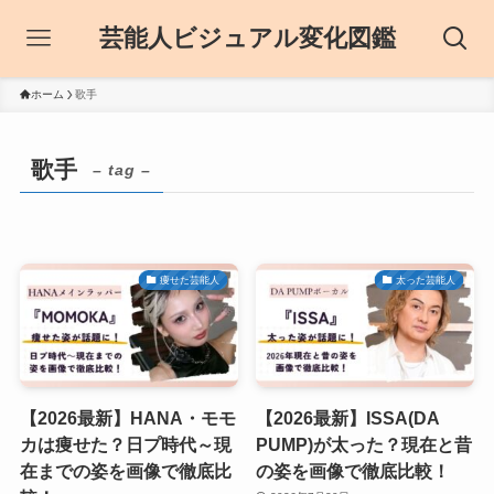
芸能人ビジュアル変化図鑑
ホーム
歌手
歌手
– tag –
痩せた芸能人
太った芸能人
【2026最新】HANA・モモ
【2026最新】ISSA(DA
カは痩せた？日プ時代～現
PUMP)が太った？現在と昔
在までの姿を画像で徹底比
の姿を画像で徹底比較！