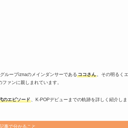
ズグループiznaのメインダンサーである
ココさん
。その明るく
のファンに親しまれています。
代のエピソード
、K-POPデビューまでの軌跡を詳しく紹介しま
記事で分かること