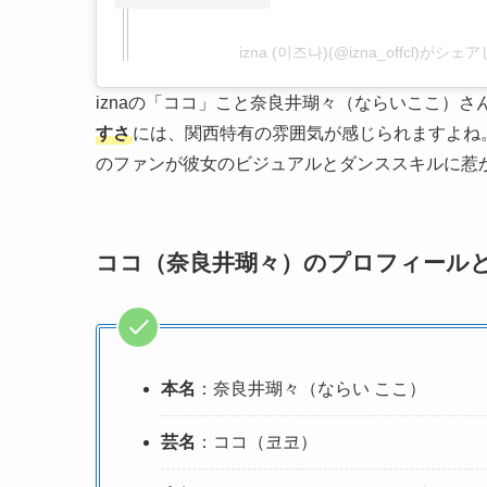
izna (이즈나)(@izna_offcl)がシ
iznaの「ココ」こと奈良井瑚々（ならいここ）
すさ
には、関西特有の雰囲気が感じられますよね
のファンが彼女のビジュアルとダンススキルに惹
ココ（奈良井瑚々）のプロフィール
本名
：奈良井瑚々（ならい ここ）
芸名
：ココ（코코）