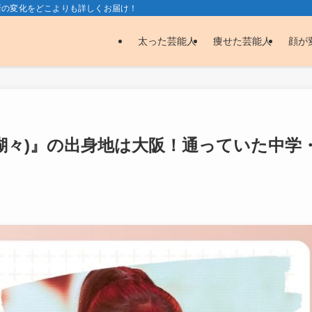
新の変化をどこよりも詳しくお届け！
太った芸能人
痩せた芸能人
顔が
良井瑚々)』の出身地は大阪！通っていた中学