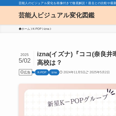
芸能人のビジュアル変化を画像付きで徹底解説！過去との比較や最
芸能人ビジュアル変化図鑑
ホーム
K-POP
izna
izna(イズナ)『ココ(奈
2025
5/02
高校は？
広告
2024年11月5日
2025年5月2日
K-POP
izna