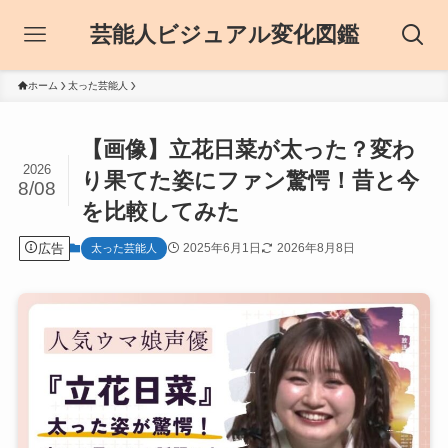
芸能人ビジュアル変化図鑑
ホーム
太った芸能人
【画像】立花日菜が太った？変わ
2026
り果てた姿にファン驚愕！昔と今
8/08
を比較してみた
広告
2025年6月1日
2026年8月8日
太った芸能人