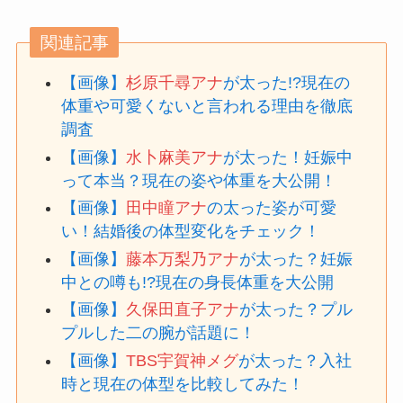
関連記事
【画像】
杉原千尋アナ
が太った!?現在の
体重や可愛くないと言われる理由を徹底
調査
【画像】
水卜麻美アナ
が太った！妊娠中
って本当？現在の姿や体重を大公開！
【画像】
田中瞳アナ
の太った姿が可愛
い！結婚後の体型変化をチェック！
【画像】
藤本万梨乃アナ
が太った？妊娠
中との噂も!?現在の身長体重を大公開
【画像】
久保田直子アナ
が太った？プル
プルした二の腕が話題に！
【画像】
TBS宇賀神メグ
が太った？入社
時と現在の体型を比較してみた！