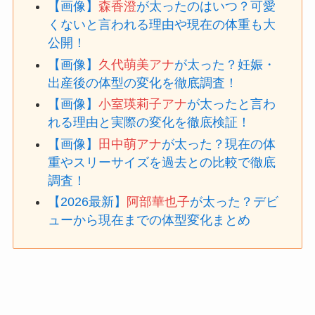
【画像】
森香澄
が太ったのはいつ？可愛
くないと言われる理由や現在の体重も大
公開！
【画像】
久代萌美アナ
が太った？妊娠・
出産後の体型の変化を徹底調査！
【画像】
小室瑛莉子アナ
が太ったと言わ
れる理由と実際の変化を徹底検証！
【画像】
田中萌アナ
が太った？現在の体
重やスリーサイズを過去との比較で徹底
調査！
【2026最新】
阿部華也子
が太った？デビ
ューから現在までの体型変化まとめ