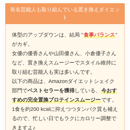
有名芸能人も取り組んでいる置き換えダイエッ
ト
体型のアップダウンは、結局 “
食事バランス
”
がカギ。
女優の優香さんや山田優さん、小倉優子さん
など、置き換えスムージーでスタイル維持に
取り組む芸能人も実は多いんです。
以下の商品は、Amazonダイエットシェイク
部門で
ベストセラーを獲得
している、
今おす
すめの完全置換プロテインスムージー
です。
1食を約200 kcalに抑えつつタンパク質も補え
るので、忙しい日でもラクにカロリー調整で
きますよ♪