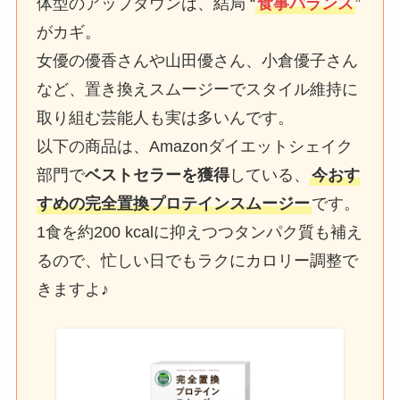
体型のアップダウンは、結局 “
食事バランス
”
がカギ。
女優の優香さんや山田優さん、小倉優子さん
など、置き換えスムージーでスタイル維持に
取り組む芸能人も実は多いんです。
以下の商品は、Amazonダイエットシェイク
部門で
ベストセラーを獲得
している、
今おす
すめの完全置換プロテインスムージー
です。
1食を約200 kcalに抑えつつタンパク質も補え
るので、忙しい日でもラクにカロリー調整で
きますよ♪