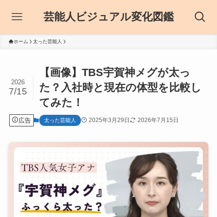
芸能人ビジュアル変化図鑑
ホーム
太った芸能人
【画像】TBS宇賀神メグが太っ
2026
た？入社時と現在の体型を比較し
7/15
てみた！
広告
2025年3月29日
2026年7月15日
太った芸能人