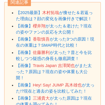
関連記事
【2025最新】
木村拓哉
が痩せた＆若返っ
た理由は？顔の変化を画像付きで解説！
【画像】
櫻井翔
が太った＆老けた？現在
の姿やファンの反応を大公開！
【画像】
香取慎吾
が太った3つの原因！現
在の体重は？SMAP時代と比較！
【画像】
佐藤勝利
が太った？昔と今を比
較しつつ疑惑の身長も徹底調査！
【画像】
Travis Japan 吉澤閑也
がまた太
った？原因は？現在の姿や体重も大公
開！
【画像】
Hey! Say! JUMP 高木雄也
が太っ
た!?現在と過去の姿を比較してみた！
【画像】
三浦貴大
が太った原因は？現在
の体重も調べてみた！