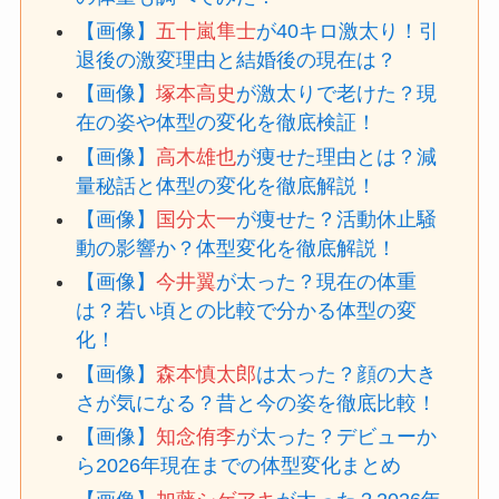
【画像】
五十嵐隼士
が40キロ激太り！引
退後の激変理由と結婚後の現在は？
【画像】
塚本高史
が激太りで老けた？現
在の姿や体型の変化を徹底検証！
【画像】
高木雄也
が痩せた理由とは？減
量秘話と体型の変化を徹底解説！
【画像】
国分太一
が痩せた？活動休止騒
動の影響か？体型変化を徹底解説！
【画像】
今井翼
が太った？現在の体重
は？若い頃との比較で分かる体型の変
化！
【画像】
森本慎太郎
は太った？顔の大き
さが気になる？昔と今の姿を徹底比較！
【画像】
知念侑李
が太った？デビューか
ら2026年現在までの体型変化まとめ