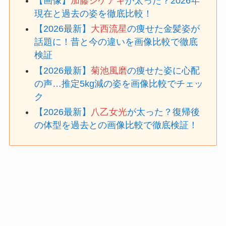
【画像】
加藤シゲアキ
が太った？2026年
現在と過去の姿を徹底比較！
【2026最新】
大西流星
の痩せた金髪姿が
話題に！昔と今の違いを画像比較で徹底
検証
【2026最新】
菊池風磨
の痩せた姿に心配
の声…推定5kg減の姿を画像比較でチェッ
ク
【2026最新】
八乙女光
が太った？復帰後
の体型を過去との画像比較で徹底検証！