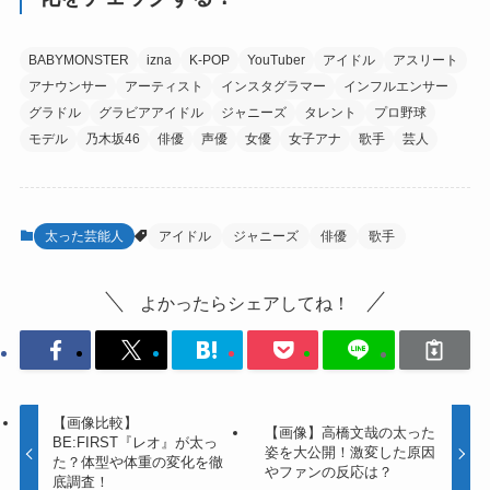
BABYMONSTER
izna
K-POP
YouTuber
アイドル
アスリート
アナウンサー
アーティスト
インスタグラマー
インフルエンサー
グラドル
グラビアアイドル
ジャニーズ
タレント
プロ野球
モデル
乃木坂46
俳優
声優
女優
女子アナ
歌手
芸人
太った芸能人
アイドル
ジャニーズ
俳優
歌手
よかったらシェアしてね！
【画像比較】
【画像】高橋文哉の太った
BE:FIRST『レオ』が太っ
姿を大公開！激変した原因
た？体型や体重の変化を徹
やファンの反応は？
底調査！