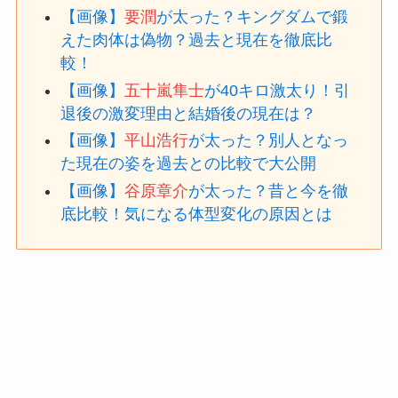
【画像】
要潤
が太った？キングダムで鍛
えた肉体は偽物？過去と現在を徹底比
較！
【画像】
五十嵐隼士
が40キロ激太り！引
退後の激変理由と結婚後の現在は？
【画像】
平山浩行
が太った？別人となっ
た現在の姿を過去との比較で大公開
【画像】
谷原章介
が太った？昔と今を徹
底比較！気になる体型変化の原因とは