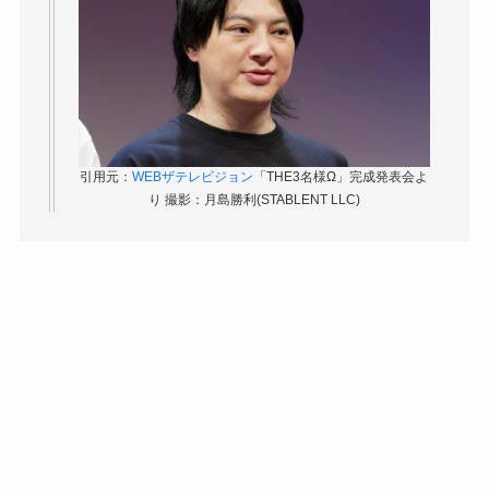
引用元：
WEBザ
テ
レビジョン
「THE3名様Ω」完成発表会よ
り 撮影：月島勝利(STABLENT LLC)