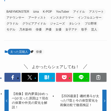
BABYMONSTER
izna
K-POP
YouTuber
アイドル
アスリート
アナウンサー
アーティスト
インスタグラマー
インフルエンサー
グラドル
グラビアアイドル
ジャニーズ
タレント
プロ野球
モデル
乃木坂46
俳優
声優
女優
女子アナ
歌手
芸人
太った芸能人
俳優
よかったらシェアしてね！
【画像】箭内夢菜(ゆめっ
【2026最新】磯村勇斗が太
ぺ)が太った原因は？現在
った!?昔と今の体型変化を
の体重や外見の変化を解
画像比較で徹底検証！
説！