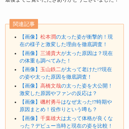
関連記事
【画像】
松本潤
の太った姿が衝撃的！現
在の様子と激変した理由を徹底調査！
【画像】
三浦貴大
が太った原因は？現在
の体重も調べてみた！
【画像】
玉山鉄二
が太って老けた!?現在
の姿や太った原因を徹底調査！
【画像】
高橋文哉
の太った姿を大公開！
激変した原因やファンの反応は？
【画像】
磯村勇斗
はなぜ太った!?時期や
原因まとめ！役作りという噂も？
【画像】
千葉雄大
は太って体格が良くな
った？デビュー当時と現在の姿を比較！