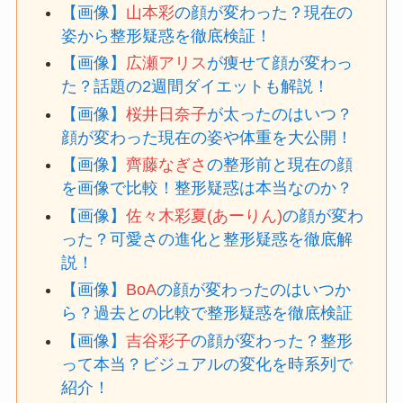
【画像】
山本彩
の顔が変わった？現在の
姿から整形疑惑を徹底検証！
【画像】
広瀬アリス
が痩せて顔が変わっ
た？話題の2週間ダイエットも解説！
【画像】
桜井日奈子
が太ったのはいつ？
顔が変わった現在の姿や体重を大公開！
【画像】
齊藤なぎさ
の整形前と現在の顔
を画像で比較！整形疑惑は本当なのか？
【画像】
佐々木彩夏(あーりん)
の顔が変わ
った？可愛さの進化と整形疑惑を徹底解
説！
【画像】
BoA
の顔が変わったのはいつか
ら？過去との比較で整形疑惑を徹底検証
【画像】
吉谷彩子
の顔が変わった？整形
って本当？ビジュアルの変化を時系列で
紹介！