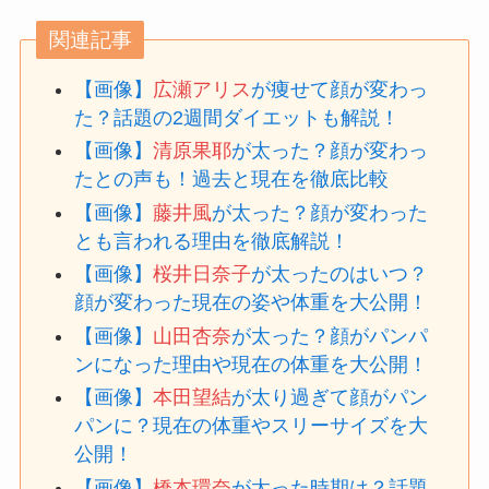
関連記事
【画像】
広瀬アリス
が痩せて顔が変わっ
た？話題の2週間ダイエットも解説！
【画像】
清原果耶
が太った？顔が変わっ
たとの声も！過去と現在を徹底比較
【画像】
藤井風
が太った？顔が変わった
とも言われる理由を徹底解説！
【画像】
桜井日奈子
が太ったのはいつ？
顔が変わった現在の姿や体重を大公開！
【画像】
山田杏奈
が太った？顔がパンパ
ンになった理由や現在の体重を大公開！
【画像】
本田望結
が太り過ぎて顔がパン
パンに？現在の体重やスリーサイズを大
公開！
【画像】
橋本環奈
が太った時期は？話題