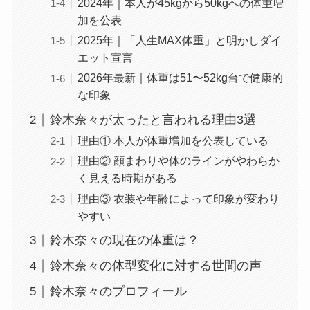
2024年｜本人が45kgから50kgへの体重増
加を公表
2025年｜「人生MAX体重」と明かしダイ
エット宣言
2026年最新｜体重は51〜52kg台で健康的
な印象
鈴木奈々が太ったと言われる理由3選
理由① 本人が体重増加を公表している
理由② 顔まわりや体のラインがやわらか
く見える時期がある
理由③ 衣装や年齢によって印象が変わり
やすい
鈴木奈々の現在の体重は？
鈴木奈々の体型変化に対する世間の声
鈴木奈々のプロフィール