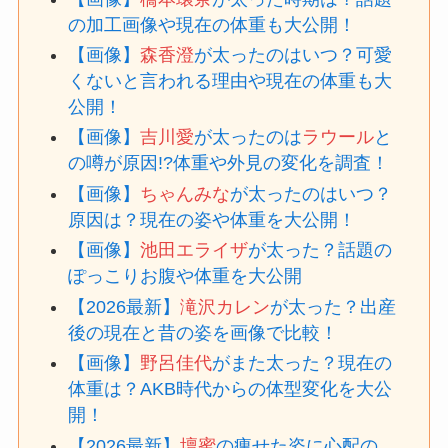
の加工画像や現在の体重も大公開！
【画像】
森香澄
が太ったのはいつ？可愛
くないと言われる理由や現在の体重も大
公開！
【画像】
吉川愛
が太ったのは
ラウール
と
の噂が原因!?体重や外見の変化を調査！
【画像】
ちゃんみな
が太ったのはいつ？
原因は？現在の姿や体重を大公開！
【画像】
池田エライザ
が太った？話題の
ぽっこりお腹や体重を大公開
【2026最新】
滝沢カレン
が太った？出産
後の現在と昔の姿を画像で比較！
【画像】
野呂佳代
がまた太った？現在の
体重は？AKB時代からの体型変化を大公
開！
【2026最新】
壇蜜
の痩せた姿に心配の