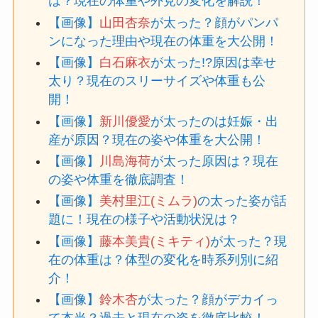
は？現在の体重や外見の変化を解説！
【画像】
山田杏奈
が太った？顔がパンパ
ンになった理由や現在の体重を大公開！
【画像】
白石麻衣
が太った!?原因は幸せ
太り？現在のスリーサイズや体重も公
開！
【画像】
新川優愛
が太ったのは妊娠・出
産が原因？現在の姿や体重を大公開！
【画像】
川島海荷
が太った原因は？現在
の姿や体重を徹底調査！
【画像】
美村里江(ミムラ)
の太った姿が話
題に！現在の様子や活動状況は？
【画像】
藤本美貴(ミキティ)
が太った？現
在の体重は？体型の変化を時系列別に紹
介！
【画像】
鈴木杏
が太った？顔がデカイっ