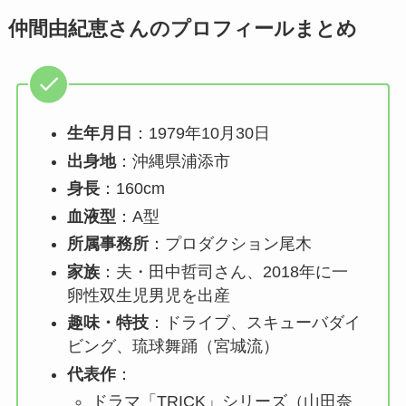
仲間由紀恵さんのプロフィールまとめ
生年月日
：1979年10月30日
出身地
：沖縄県浦添市
身長
：160cm
血液型
：A型
所属事務所
：プロダクション尾木
家族
：夫・田中哲司さん、2018年に一
卵性双生児男児を出産
趣味・特技
：ドライブ、スキューバダイ
ビング、琉球舞踊（宮城流）
代表作
：
ドラマ「TRICK」シリーズ（山田奈