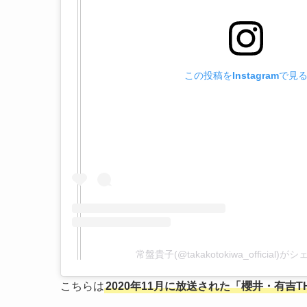
この投稿をInstagramで見
常盤貴子(@takakotokiwa_official
こちらは
2020年11月に放送された「櫻井・有吉