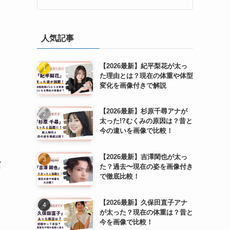
人気記事
【2026最新】紀平梨花が太っ
た理由とは？現在の体重や体型
変化を画像付きで解説
【2026最新】杉原千尋アナが
太った!?むくみの原因は？昔と
今の違いを画像で比較！
【2026最新】吉澤閑也が太っ
実
た？過去〜現在の姿を画像付き
で徹底比較！
【2026最新】久保田直子アナ
が太った？現在の体重は？昔と
今を画像で比較！