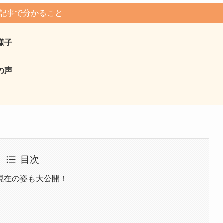
記事で分かること
様子
の声
目次
現在の姿も大公開！