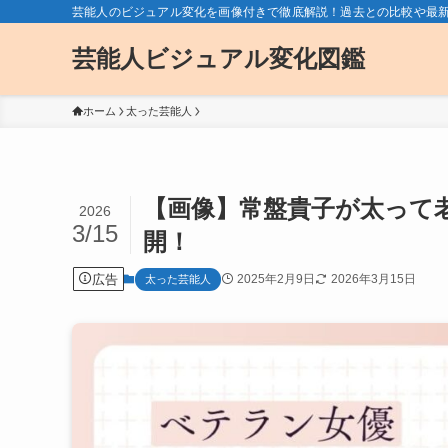
芸能人のビジュアル変化を画像付きで徹底解説！過去との比較や最
芸能人ビジュアル変化図鑑
ホーム
太った芸能人
【画像】常盤貴子が太って
2026
3/15
開！
広告
2025年2月9日
2026年3月15日
太った芸能人