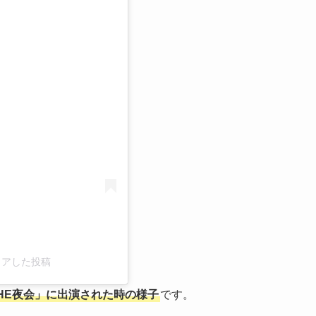
る
)がシェアした投稿
THE夜会」に出演された時の様子
です。