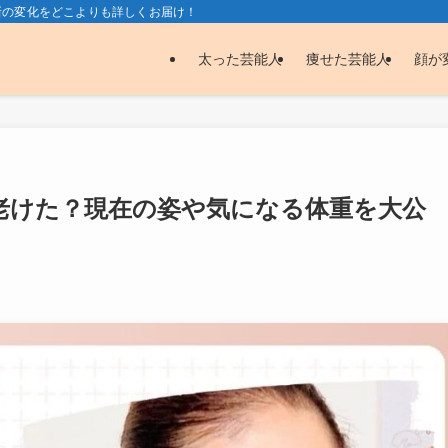
新の変化をどこよりも詳しくお届け！
太った芸能人
痩せた芸能人
顔が
老けた？現在の姿や気になる体重を大公