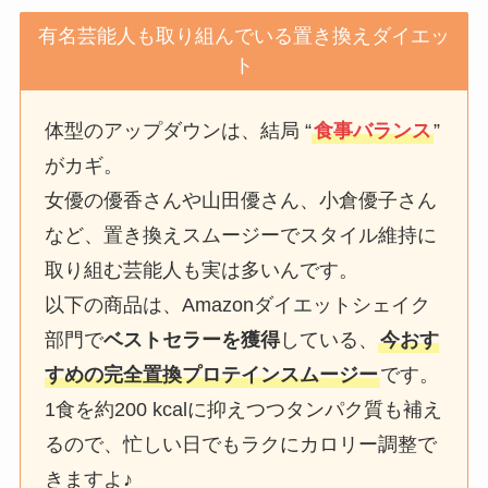
有名芸能人も取り組んでいる置き換えダイエッ
ト
体型のアップダウンは、結局 “
食事バランス
”
がカギ。
女優の優香さんや山田優さん、小倉優子さん
など、置き換えスムージーでスタイル維持に
取り組む芸能人も実は多いんです。
以下の商品は、Amazonダイエットシェイク
部門で
ベストセラーを獲得
している、
今おす
すめの完全置換プロテインスムージー
です。
1食を約200 kcalに抑えつつタンパク質も補え
るので、忙しい日でもラクにカロリー調整で
きますよ♪