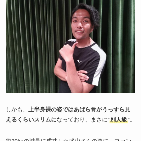
しかも、
上半身裸の姿ではあばら骨がうっすら見
えるくらいスリムに
なっており、まさに“
別人級
”。
約20kgの減量に成功した盛山さんの姿に、ファン