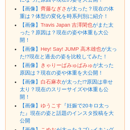
【画像】
齊藤なぎさ
が太った？現在の体
重は？体型の変化を時系列別に紹介！
【画像】
Travis Japan 吉澤閑也
がまた太
った？原因は？現在の姿や体重も大公
開！
【画像】
Hey! Say! JUMP 高木雄也
が太っ
た!?現在と過去の姿を比較してみた！
【画像】
きゃりーぱみゅぱみゅ
が太った
原因は？現在の姿や体重を大公開！
【画像】
白石麻衣
が太った!?原因は幸せ
太り？現在のスリーサイズや体重も公
開！
【画像】
ゆうこす
『妊娠で20キロ太っ
た』現在の姿と話題のインスタ投稿を大
公開
【画像】
こめお
が太った？ブレイキング