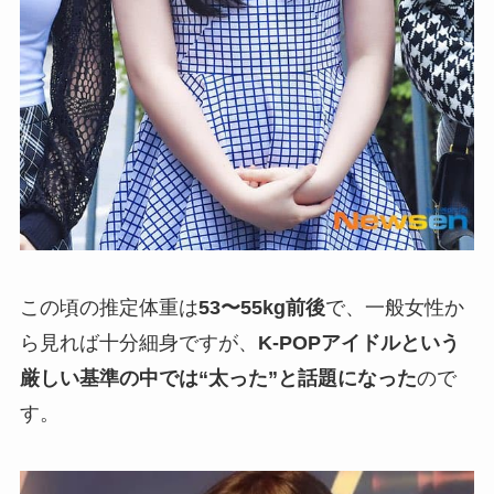
この頃の推定体重は
53〜55kg前後
で、一般女性か
ら見れば十分細身ですが、
K-POPアイドルという
厳しい基準の中では“太った”と話題になった
ので
す。