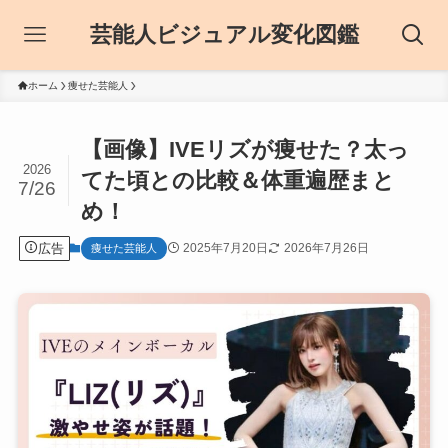
芸能人ビジュアル変化図鑑
ホーム
痩せた芸能人
【画像】IVEリズが痩せた？太っ
2026
てた頃との比較＆体重遍歴まと
7/26
め！
広告
2025年7月20日
2026年7月26日
痩せた芸能人